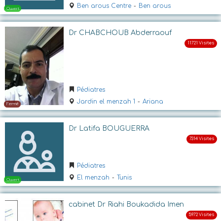
Ben arous Centre
-
Ben arous
Ouvert
Dr CHABCHOUB Abderraouf
Pédiatres
Jardin el menzah 1
-
Ariana
Dr Latifa BOUGUERRA
Ouvert
Pédiatres
El menzah
-
Tunis
cabinet Dr Riahi Boukadida Imen