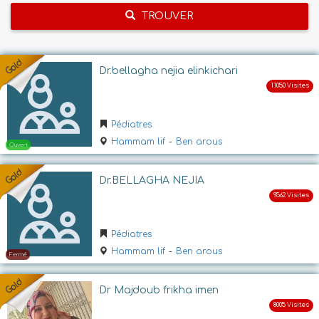
TROUVER
Dr.bellagha nejia elinkichari
Pédiatres
Hammam lif
-
Ben arous
Dr.BELLAGHA NEJIA
Pédiatres
Hammam lif
-
Ben arous
Dr Majdoub frikha imen