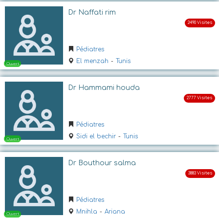
Dr Naffati rim
Ouvert
Pédiatres
El menzah
-
Tunis
Dr Hammami houda
Pédiatres
Sidi el bechir
-
Tunis
Ouvert
Dr Bouthour salma
Pédiatres
Mnihla
-
Ariana