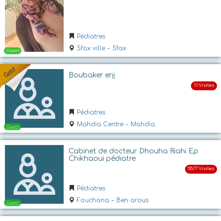
Ouvert
Pédiatres
Sfax ville
-
Sfax
Boubaker erij
Pédiatres
Mahdia Centre
-
Mahdia
Fermé
Cabinet de docteur Dhouha Riahi Ep
Chikhaoui pédiatre
Pédiatres
Fouchana
-
Ben arous