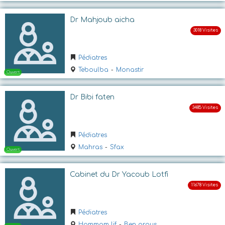
Dr Mahjoub aicha
Ouvert
Pédiatres
Teboulba
-
Monastir
Dr Bibi faten
Pédiatres
Ouvert
Mahras
-
Sfax
Cabinet du Dr Yacoub Lotfi
Pédiatres
Hammam lif
-
Ben arous