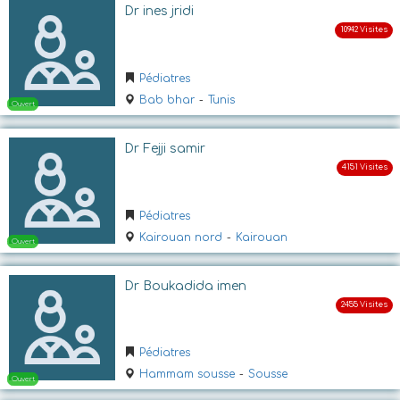
Dr ines jridi
Ouvert
Pédiatres
Bab bhar
-
Tunis
Dr Fejji samir
Pédiatres
Kairouan nord
-
Kairouan
Ouvert
Dr Boukadida imen
Pédiatres
Hammam sousse
-
Sousse