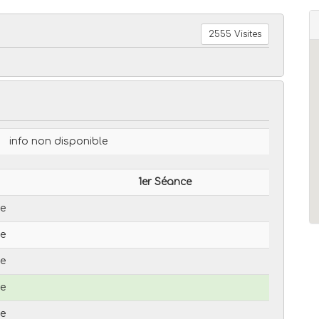
2555 Visites
info non disponible
1er Séance
le
le
le
le
le