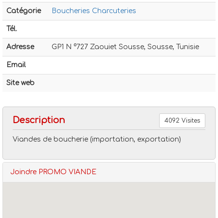
Catégorie
Boucheries Charcuteries
Tél.
Adresse
GP1 N °727 Zaouiet Sousse, Sousse, Tunisie
Email
Boucheries charcuteries
Promo viande
Site web
Description
4092 Visites
Viandes de boucherie (importation, exportation)
Joindre PROMO VIANDE