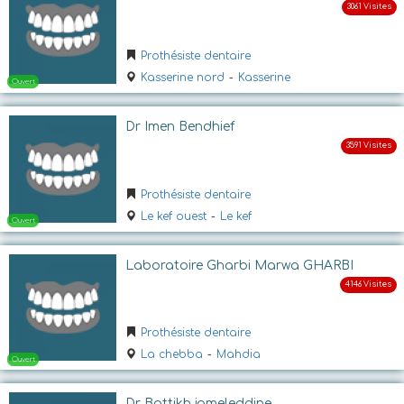
Ouvert
Prothésiste dentaire
Kasserine nord
-
Kasserine
Dr Imen Bendhief
Prothésiste dentaire
Ouvert
Le kef ouest
-
Le kef
Laboratoire Gharbi Marwa GHARBI
Prothésiste dentaire
La chebba
-
Mahdia
Dr Battikh jameleddine