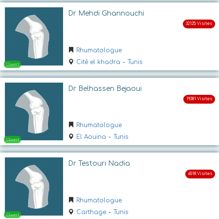
Dr Mehdi Ghannouchi
Rhumatologue
Cité el khadra
-
Tunis
Dr Belhassen Bejaoui
Ouvert
Rhumatologue
El Aouina
-
Tunis
Dr Testouri Nadia
Rhumatologue
Ouvert
Carthage
-
Tunis