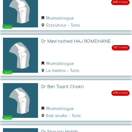
Ouvert
Rhumatologue
Ezzouhour
-
Tunis
Dr Med rached HAJ ROMDHANE
Rhumatologue
Ouvert
La medina
-
Tunis
Dr Ben Taarit Chokri
Rhumatologue
Bab souika
-
Tunis
Dr Snoussi Habib