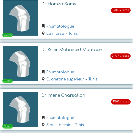
Ouvert
Dr Hamza Samy
Rhumatologue
La marsa
-
Tunis
Dr Kchir Mohamed Montacer
Ouvert
Rhumatologue
El omrane superieur
-
Tunis
Dr Imene Gharsallah
Rhumatologue
Sidi el bechir
-
Tunis
Ouvert