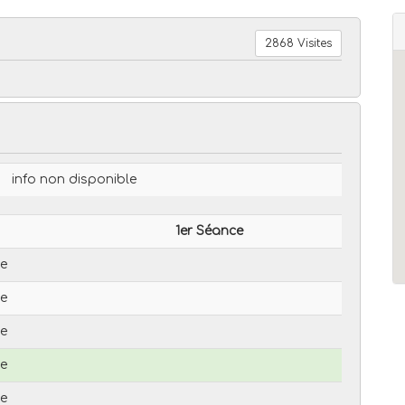
2868 Visites
info non disponible
1er Séance
le
le
le
le
le