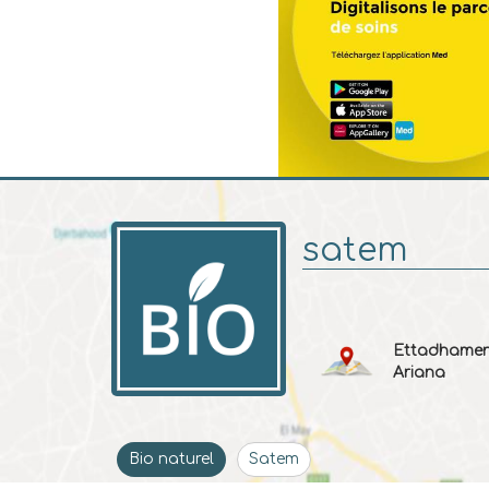
satem
Ettadhamen
Ariana
Bio naturel
Satem