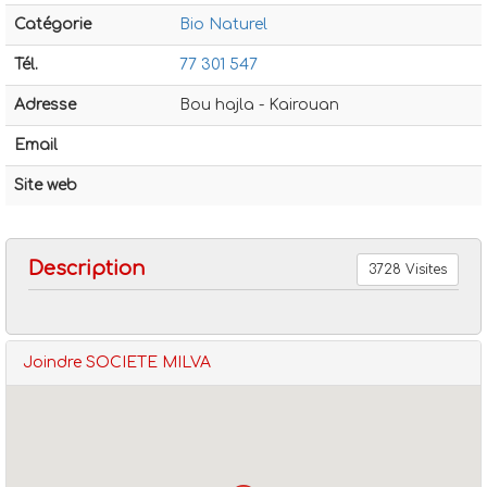
Catégorie
Bio Naturel
Tél.
77 301 547
Adresse
Bou hajla - Kairouan
Email
Bio naturel
Societe milva
Site web
Description
3728 Visites
Joindre SOCIETE MILVA