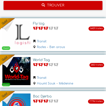
TROUVER
Fly log
Transit
Rades
-
Ben arous
World Tag
Transit
Houmt Souk
-
Médenine
Bac Djerba