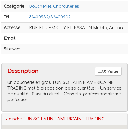
Catégorie
Boucheries Charcuteries
Tél.
31400932/32400932
Adresse
RUE EL JEM CITY EL BASATIN Mnihla, Ariana
Email
Boucheries charcuteries
Tuniso latine americaine tradin
Site web
Description
3338 Visites
un boucherie en gros TUNISO LATINE AMERICAINE
TRADING met à disposition de sa clientèle : - Un service
de qualité - Suivi du client - Conseils, professionnalisme,
perfection
Joindre TUNISO LATINE AMERICAINE TRADING