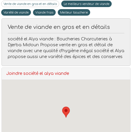
Vente de viande en gros et en détails
société el Alya viande : Boucheries Charcuteries à
Djerba Midoun Propose vente en gros et détail de
Boucheries charcuteries
Société el alya viande
Viande
viande avec une qualité d'hygiène inégal société el Alya
propose aussi une variété des épices et des conserves
Vente de viande en gros et en détails
Le meilleurs vende
Joindre société el alya viande
Variété de viande
Viande frais
Meilleur boucherie