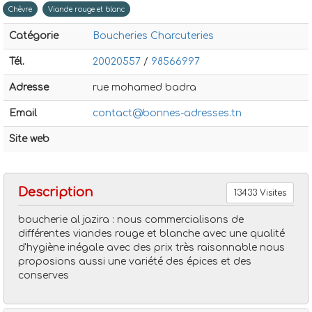
Catégorie
Boucheries Charcuteries
Tél.
20020557
/
98566997
Adresse
rue mohamed badra
Email
contact@bonnes-adresses.tn
Boucheries charcuteries
Boucherie al jazira
Poulet
Site web
Chèvre
Viande rouge et blanc
Description
13433 Visites
boucherie al jazira : nous commercialisons de
différentes viandes rouge et blanche avec une qualité
d'hygiène inégale avec des prix très raisonnable nous
proposions aussi une variété des épices et des
conserves