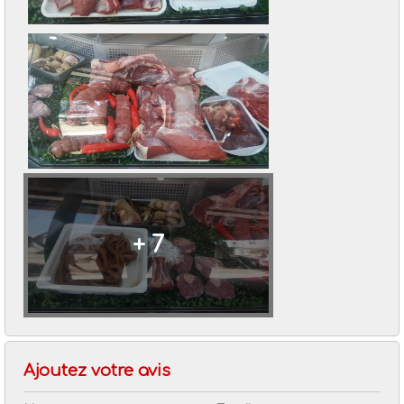
Jour
Nbr Séance
Lundi
info non disponible
Mardi
info non disponible
Mercredi
info non disponible
Jeudi
info non disponible
Vendredi
info non disponible
Samedi
info non disponible
Dimanche
info non disponible
+ 7
Ajoutez votre avis