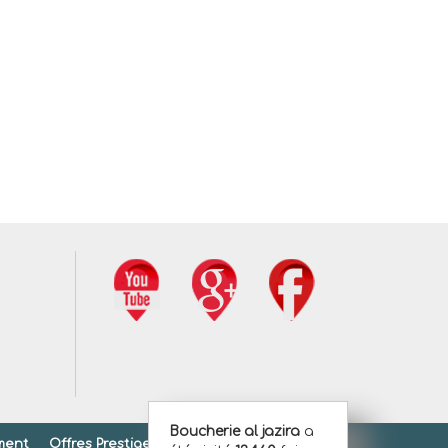
Boucherie al jazira
a
ment
Offres Prestiges
Offres Gold