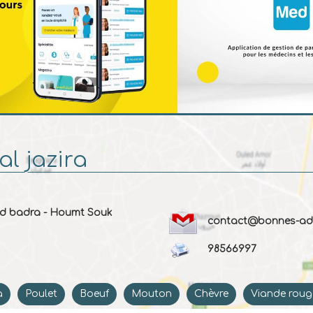
al jazira
d badra - Houmt Souk
contact@bonnes-adr
98566997
a
Poulet
Boeuf
Mouton
Chèvre
Viande roug