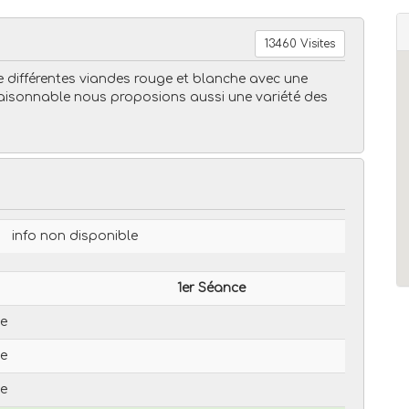
13460 Visites
e différentes viandes rouge et blanche avec une
 raisonnable nous proposions aussi une variété des
info non disponible
1er Séance
le
le
le