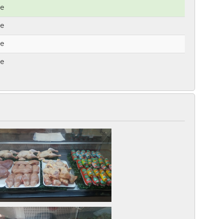
le
le
le
le