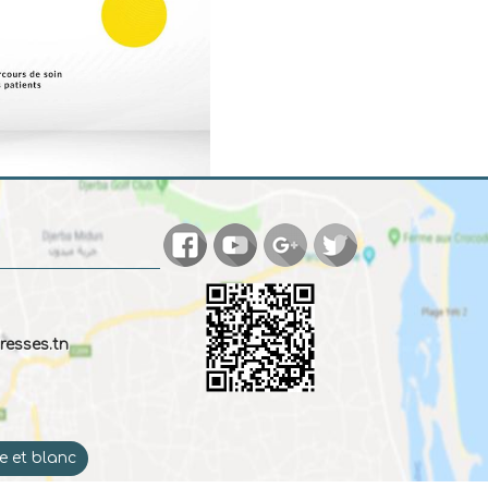
esses.tn
e et blanc