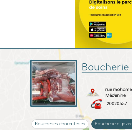
Boucherie 
rue mohame
Médenine
20020557
Boucheries charcuteries
Boucherie al jazir