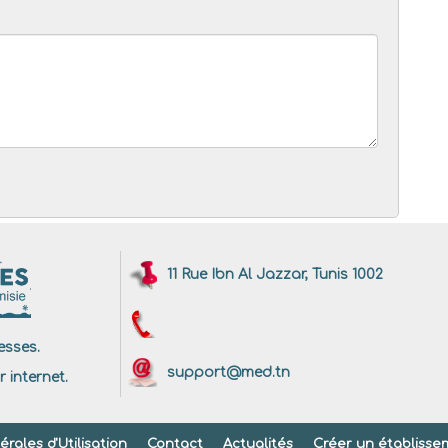
11 Rue Ibn Al Jazzar, Tunis 1002
sses.
support@med.tn
r internet.
rales d'Utilisation
Contact
Actualités
Créer un établisse