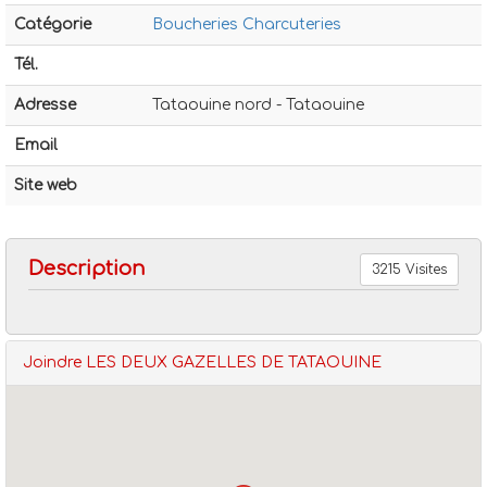
Catégorie
Boucheries Charcuteries
Tél.
Adresse
Tataouine nord - Tataouine
Email
Boucheries charcuteries
Les deux gazelles de tataouine
Site web
Description
3215 Visites
Joindre LES DEUX GAZELLES DE TATAOUINE