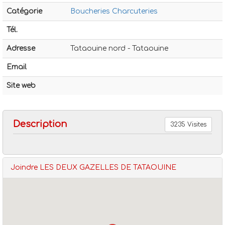
Catégorie
Boucheries Charcuteries
Tél.
Adresse
Tataouine nord - Tataouine
Email
Boucheries charcuteries
Les deux gazelles de tataouine
Site web
Description
3235 Visites
Joindre LES DEUX GAZELLES DE TATAOUINE